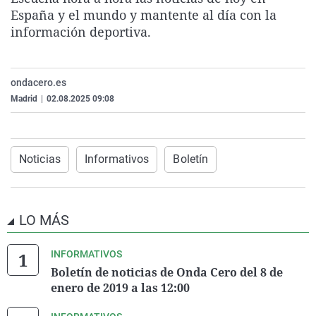
La rosa de los vientos
Caso
Extremadura
Virales
España y el mundo y mantente al día con la
información deportiva.
Gente viajera
Retornados
Galicia
Televisión
Como el perro y el gat
Equipo de investigaci
La Rioja
Elecciones
ondacero.es
Operación Viuda Negr
Navarra
Madrid
|
02.08.2025 09:08
País Vasco
Noticias
Informativos
Boletín
LO MÁS
INFORMATIVOS
Boletín de noticias de Onda Cero del 8 de
enero de 2019 a las 12:00