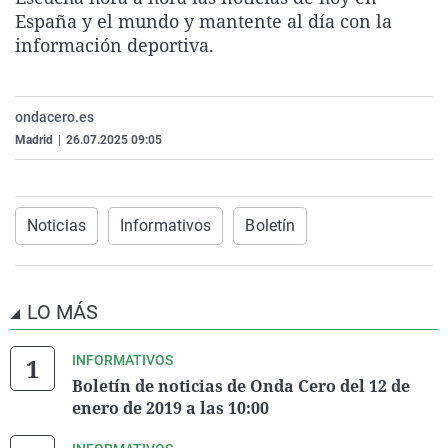
La rosa de los vientos
Caso
Extremadura
Virales
España y el mundo y mantente al día con la
información deportiva.
Gente viajera
Retornados
Galicia
Televisión
Como el perro y el gat
Equipo de investigaci
La Rioja
Elecciones
ondacero.es
Operación Viuda Negr
Navarra
Madrid
|
26.07.2025 09:05
País Vasco
Noticias
Informativos
Boletín
LO MÁS
INFORMATIVOS
Boletín de noticias de Onda Cero del 12 de
enero de 2019 a las 10:00