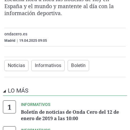
La rosa de los vientos
Caso
Extremadura
Virales
España y el mundo y mantente al día con la
información deportiva.
Gente viajera
Retornados
Galicia
Televisión
Como el perro y el gat
Equipo de investigaci
La Rioja
Elecciones
ondacero.es
Operación Viuda Negr
Navarra
Madrid
|
19.04.2025 09:05
País Vasco
Noticias
Informativos
Boletín
LO MÁS
INFORMATIVOS
Boletín de noticias de Onda Cero del 12 de
enero de 2019 a las 10:00