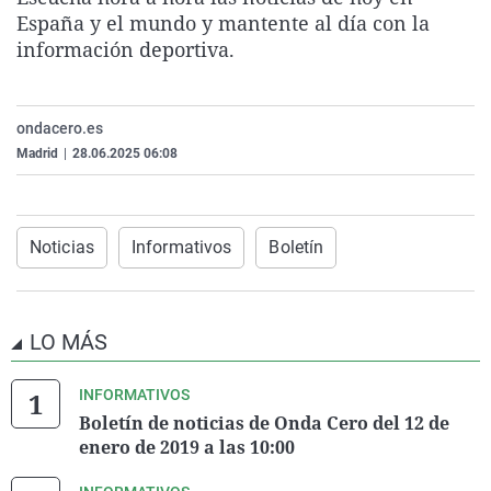
La rosa de los vientos
Caso
Extremadura
Virales
España y el mundo y mantente al día con la
información deportiva.
Gente viajera
Retornados
Galicia
Televisión
Como el perro y el gat
Equipo de investigaci
La Rioja
Elecciones
ondacero.es
Operación Viuda Negr
Navarra
Madrid
|
28.06.2025 06:08
País Vasco
Noticias
Informativos
Boletín
LO MÁS
INFORMATIVOS
Boletín de noticias de Onda Cero del 12 de
enero de 2019 a las 10:00