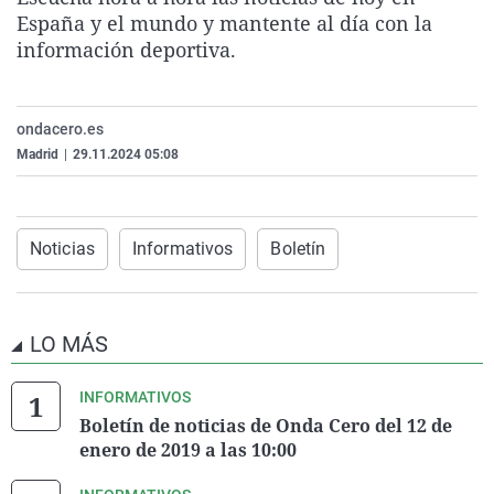
La rosa de los vientos
Caso
Extremadura
Virales
España y el mundo y mantente al día con la
información deportiva.
Gente viajera
Retornados
Galicia
Televisión
Como el perro y el gat
Equipo de investigaci
La Rioja
Elecciones
ondacero.es
Operación Viuda Negr
Navarra
Madrid
|
29.11.2024 05:08
País Vasco
Noticias
Informativos
Boletín
LO MÁS
INFORMATIVOS
Boletín de noticias de Onda Cero del 12 de
enero de 2019 a las 10:00