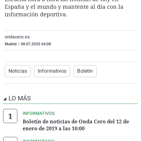
La rosa de los vientos
Caso
Extremadura
Virales
España y el mundo y mantente al día con la
información deportiva.
Gente viajera
Retornados
Galicia
Televisión
Como el perro y el gat
Equipo de investigaci
La Rioja
Elecciones
ondacero.es
Operación Viuda Negr
Navarra
Madrid
|
08.07.2025 04:08
País Vasco
Noticias
Informativos
Boletín
LO MÁS
INFORMATIVOS
Boletín de noticias de Onda Cero del 12 de
enero de 2019 a las 10:00