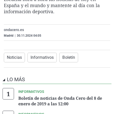
La rosa de los vientos
Caso
Extremadura
Virales
España y el mundo y mantente al día con la
información deportiva.
Gente viajera
Retornados
Galicia
Televisión
Como el perro y el gat
Equipo de investigaci
La Rioja
Elecciones
ondacero.es
Operación Viuda Negr
Navarra
Madrid
|
30.11.2024 04:05
País Vasco
Noticias
Informativos
Boletín
LO MÁS
INFORMATIVOS
Boletín de noticias de Onda Cero del 8 de
enero de 2019 a las 12:00