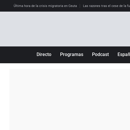
Última hora de la crisis migratoria en Ceuta
Las razones tras el cese de la f
Directo
Programas
Podcast
Espa
Más de uno
Los Perseguidos
Andalucía
Por fin
Malas decisiones
Aragón
Julia en la onda
Expedientes del más allá
Baleares
La brújula
El viaje del Guernica
Cantabria
Radioestadio
Invisibles
Cataluña
Radioestadio noche
Prohibido morirse
Comunidad de M
El colegio invisible
Esto no ha pasado
Comunitat Vale