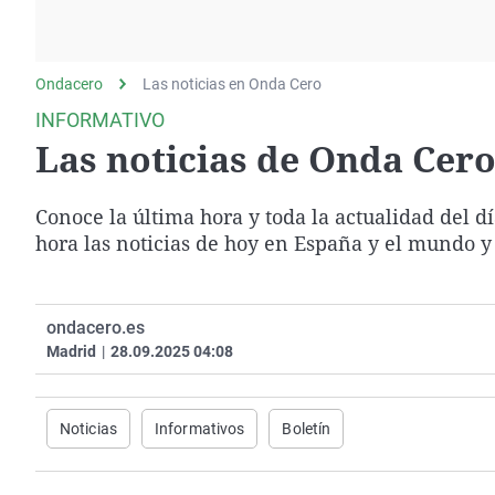
La rosa de los vientos
Caso
Extremadura
Gente viajera
Retornados
Galicia
Ondacero
Las noticias en Onda Cero
Como el perro y el
Equipo de investigación
La Rioja
gato
INFORMATIVO
Operación Viuda
Navarra
Las noticias de Onda Cero 
Negra
País Vasco
Conoce la última hora y toda la actualidad del d
hora las noticias de hoy en España y el mundo y
ondacero.es
Madrid
|
28.09.2025 04:08
Noticias
Informativos
Boletín