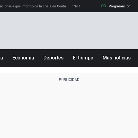
uncionaria que informó de la crisis en Ceuta
"No hay mafias, que no nos engañen": exper
Programación
ña
Economía
Deportes
El tiempo
Más noticias
Fútbol
Sociedad
Baloncesto
Mundo
Tenis
Salud
Motor
Cultura
Ciencia y Tecnología
adrid
Gastronomía
nciana
Medio ambiente