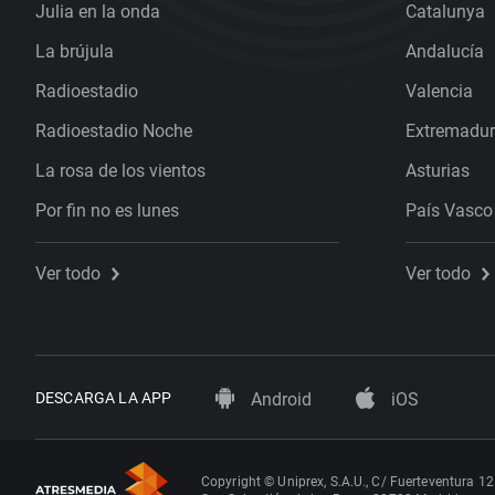
Julia en la onda
Catalunya
La brújula
Andalucía
Radioestadio
Valencia
Radioestadio Noche
Extremadu
La rosa de los vientos
Asturias
Por fin no es lunes
País Vasco
Ver todo
Ver todo
DESCARGA LA APP
Android
iOS
Copyright © Uniprex, S.A.U., C/ Fuerteventura 12