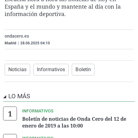
La rosa de los vientos
Caso
Extremadura
Virales
España y el mundo y mantente al día con la
información deportiva.
Gente viajera
Retornados
Galicia
Televisión
Como el perro y el gat
Equipo de investigaci
La Rioja
Elecciones
ondacero.es
Operación Viuda Negr
Navarra
Madrid
|
28.06.2025 04:10
País Vasco
Noticias
Informativos
Boletín
LO MÁS
INFORMATIVOS
Boletín de noticias de Onda Cero del 12 de
enero de 2019 a las 10:00