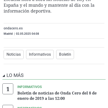
La rosa de los vientos
Caso
Extremadura
Virales
España y el mundo y mantente al día con la
información deportiva.
Gente viajera
Retornados
Galicia
Televisión
Como el perro y el gat
Equipo de investigaci
La Rioja
Elecciones
ondacero.es
Operación Viuda Negr
Navarra
Madrid
|
02.05.2025 04:08
País Vasco
Noticias
Informativos
Boletín
LO MÁS
INFORMATIVOS
Boletín de noticias de Onda Cero del 8 de
enero de 2019 a las 12:00