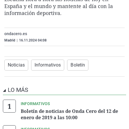
La rosa de los vientos
Caso
Extremadura
Virales
España y el mundo y mantente al día con la
información deportiva.
Gente viajera
Retornados
Galicia
Televisión
Como el perro y el gat
Equipo de investigaci
La Rioja
Elecciones
ondacero.es
Operación Viuda Negr
Navarra
Madrid
|
16.11.2024 04:08
País Vasco
Noticias
Informativos
Boletín
LO MÁS
INFORMATIVOS
Boletín de noticias de Onda Cero del 12 de
enero de 2019 a las 10:00