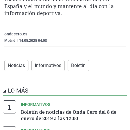
La rosa de los vientos
Caso
Extremadura
Virales
España y el mundo y mantente al día con la
información deportiva.
Gente viajera
Retornados
Galicia
Televisión
Como el perro y el gat
Equipo de investigaci
La Rioja
Elecciones
ondacero.es
Operación Viuda Negr
Navarra
Madrid
|
14.05.2025 04:08
País Vasco
Noticias
Informativos
Boletín
LO MÁS
INFORMATIVOS
Boletín de noticias de Onda Cero del 8 de
enero de 2019 a las 12:00