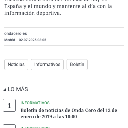
La rosa de los vientos
Caso
Extremadura
Virales
España y el mundo y mantente al día con la
información deportiva.
Gente viajera
Retornados
Galicia
Televisión
Como el perro y el gat
Equipo de investigaci
La Rioja
Elecciones
ondacero.es
Operación Viuda Negr
Navarra
Madrid
|
02.07.2025 03:05
País Vasco
Noticias
Informativos
Boletín
LO MÁS
INFORMATIVOS
Boletín de noticias de Onda Cero del 12 de
enero de 2019 a las 10:00