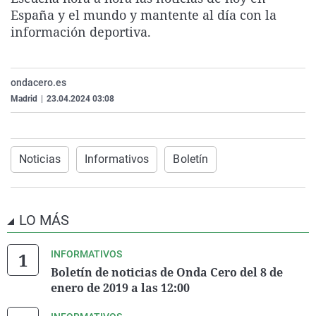
La rosa de los vientos
Caso
Extremadura
Virales
España y el mundo y mantente al día con la
información deportiva.
Gente viajera
Retornados
Galicia
Televisión
Como el perro y el gat
Equipo de investigaci
La Rioja
Elecciones
ondacero.es
Operación Viuda Negr
Navarra
Madrid
|
23.04.2024 03:08
País Vasco
Noticias
Informativos
Boletín
LO MÁS
INFORMATIVOS
Boletín de noticias de Onda Cero del 8 de
enero de 2019 a las 12:00