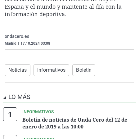
La rosa de los vientos
Caso
Extremadura
Virales
España y el mundo y mantente al día con la
información deportiva.
Gente viajera
Retornados
Galicia
Televisión
Como el perro y el gat
Equipo de investigaci
La Rioja
Elecciones
ondacero.es
Operación Viuda Negr
Navarra
Madrid
|
17.10.2024 03:08
País Vasco
Noticias
Informativos
Boletín
LO MÁS
INFORMATIVOS
Boletín de noticias de Onda Cero del 12 de
enero de 2019 a las 10:00