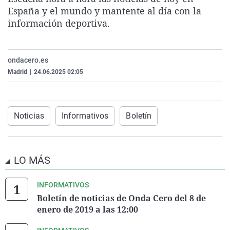
La rosa de los vientos
Caso
Extremadura
Virales
España y el mundo y mantente al día con la
información deportiva.
Gente viajera
Retornados
Galicia
Televisión
Como el perro y el gat
Equipo de investigaci
La Rioja
Elecciones
ondacero.es
Operación Viuda Negr
Navarra
Madrid
|
24.06.2025 02:05
País Vasco
Noticias
Informativos
Boletín
LO MÁS
INFORMATIVOS
Boletín de noticias de Onda Cero del 8 de
enero de 2019 a las 12:00