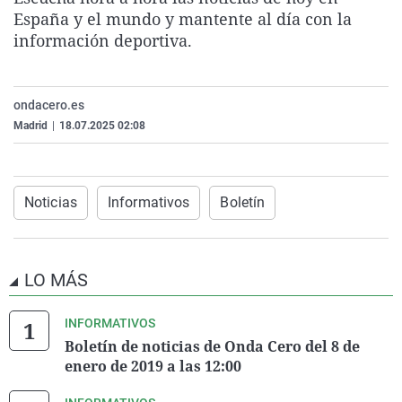
La rosa de los vientos
Caso
Extremadura
Virales
España y el mundo y mantente al día con la
información deportiva.
Gente viajera
Retornados
Galicia
Televisión
Como el perro y el gat
Equipo de investigaci
La Rioja
Elecciones
ondacero.es
Operación Viuda Negr
Navarra
Madrid
|
18.07.2025 02:08
País Vasco
Noticias
Informativos
Boletín
LO MÁS
INFORMATIVOS
Boletín de noticias de Onda Cero del 8 de
enero de 2019 a las 12:00