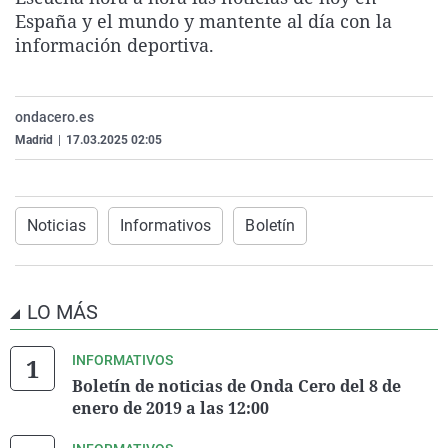
La rosa de los vientos
Caso
Extremadura
Virales
España y el mundo y mantente al día con la
información deportiva.
Gente viajera
Retornados
Galicia
Televisión
Como el perro y el gat
Equipo de investigaci
La Rioja
Elecciones
ondacero.es
Operación Viuda Negr
Navarra
Madrid
|
17.03.2025 02:05
País Vasco
Noticias
Informativos
Boletín
LO MÁS
INFORMATIVOS
Boletín de noticias de Onda Cero del 8 de
enero de 2019 a las 12:00