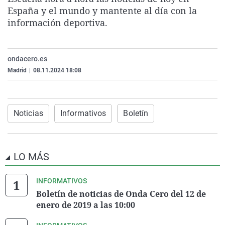
La rosa de los vientos
Caso
Extremadura
Virales
España y el mundo y mantente al día con la
información deportiva.
Gente viajera
Retornados
Galicia
Televisión
Como el perro y el gat
Equipo de investigaci
La Rioja
Elecciones
ondacero.es
Operación Viuda Negr
Navarra
Madrid
|
08.11.2024 18:08
País Vasco
Noticias
Informativos
Boletín
LO MÁS
INFORMATIVOS
Boletín de noticias de Onda Cero del 12 de
enero de 2019 a las 10:00