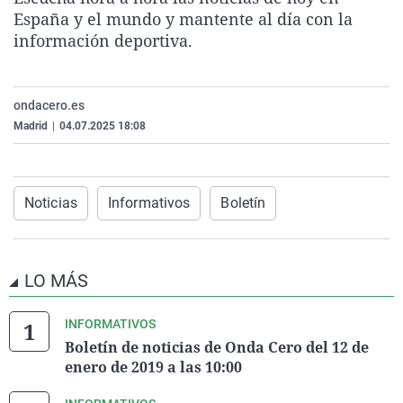
La rosa de los vientos
Caso
Extremadura
Virales
España y el mundo y mantente al día con la
información deportiva.
Gente viajera
Retornados
Galicia
Televisión
Como el perro y el gat
Equipo de investigaci
La Rioja
Elecciones
ondacero.es
Operación Viuda Negr
Navarra
Madrid
|
04.07.2025 18:08
País Vasco
Noticias
Informativos
Boletín
LO MÁS
INFORMATIVOS
Boletín de noticias de Onda Cero del 12 de
enero de 2019 a las 10:00