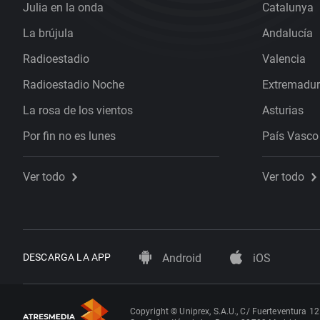
Julia en la onda
Catalunya
La brújula
Andalucía
Radioestadio
Valencia
Radioestadio Noche
Extremadu
La rosa de los vientos
Asturias
Por fin no es lunes
País Vasco
Ver todo
Ver todo
DESCARGA LA APP
Android
iOS
Copyright © Uniprex, S.A.U., C/ Fuerteventura 12