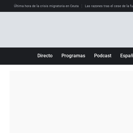
Última hora de la crisis migratoria en Ceuta
Las razones tras el cese de la f
Directo
Programas
Podcast
Espa
Más de uno
Los Perseguidos
Andalucía
Por fin
Malas decisiones
Aragón
Julia en la onda
Expedientes del más allá
Baleares
La brújula
El viaje del Guernica
Cantabria
Radioestadio
Invisibles
Cataluña
Radioestadio noche
Prohibido morirse
Comunidad de M
El colegio invisible
Esto no ha pasado
Comunitat Vale