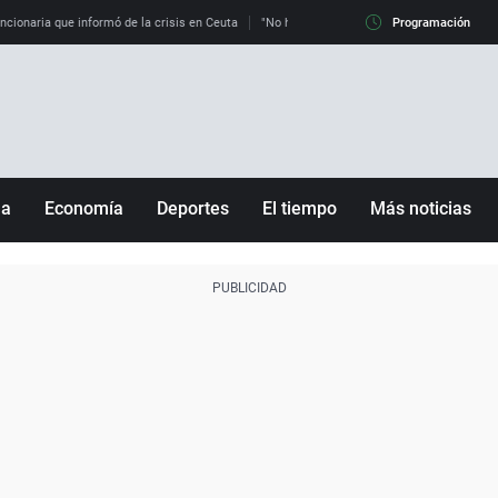
uncionaria que informó de la crisis en Ceuta
"No hay mafias, que no nos engañen": exper
Programación
ña
Economía
Deportes
El tiempo
Más noticias
Fútbol
Sociedad
Baloncesto
Mundo
Tenis
Salud
Motor
Cultura
Ciencia y Tecnología
adrid
Gastronomía
nciana
Medio ambiente