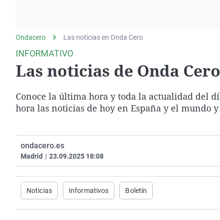
La rosa de los vientos
Caso
Extremadura
Gente viajera
Retornados
Galicia
Ondacero
Las noticias en Onda Cero
Como el perro y el
Equipo de investigación
La Rioja
gato
INFORMATIVO
Operación Viuda
Navarra
Las noticias de Onda Cero 
Negra
País Vasco
Conoce la última hora y toda la actualidad del d
hora las noticias de hoy en España y el mundo y
ondacero.es
Madrid
|
23.09.2025 18:08
Noticias
Informativos
Boletín