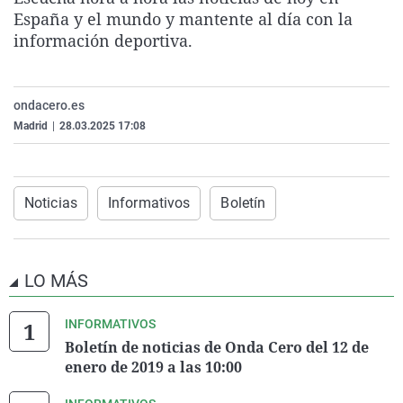
La rosa de los vientos
Caso
Extremadura
Virales
España y el mundo y mantente al día con la
información deportiva.
Gente viajera
Retornados
Galicia
Televisión
Como el perro y el gat
Equipo de investigaci
La Rioja
Elecciones
ondacero.es
Operación Viuda Negr
Navarra
Madrid
|
28.03.2025 17:08
País Vasco
Noticias
Informativos
Boletín
LO MÁS
INFORMATIVOS
Boletín de noticias de Onda Cero del 12 de
enero de 2019 a las 10:00