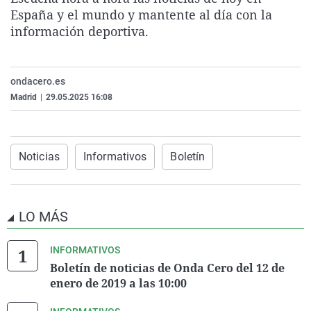
La rosa de los vientos
Caso
Extremadura
Virales
España y el mundo y mantente al día con la
información deportiva.
Gente viajera
Retornados
Galicia
Televisión
Como el perro y el gat
Equipo de investigaci
La Rioja
Elecciones
ondacero.es
Operación Viuda Negr
Navarra
Madrid
|
29.05.2025 16:08
País Vasco
Noticias
Informativos
Boletín
LO MÁS
INFORMATIVOS
Boletín de noticias de Onda Cero del 12 de
enero de 2019 a las 10:00