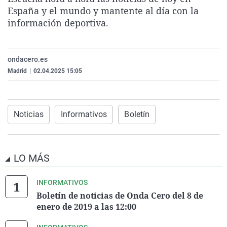
La rosa de los vientos
Caso
Extremadura
Virales
España y el mundo y mantente al día con la
información deportiva.
Gente viajera
Retornados
Galicia
Televisión
Como el perro y el gat
Equipo de investigaci
La Rioja
Elecciones
ondacero.es
Operación Viuda Negr
Navarra
Madrid
|
02.04.2025 15:05
País Vasco
Noticias
Informativos
Boletín
LO MÁS
INFORMATIVOS
Boletín de noticias de Onda Cero del 8 de
enero de 2019 a las 12:00