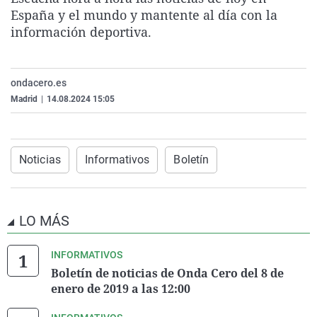
La rosa de los vientos
Caso
Extremadura
Virales
España y el mundo y mantente al día con la
información deportiva.
Gente viajera
Retornados
Galicia
Televisión
Como el perro y el gat
Equipo de investigaci
La Rioja
Elecciones
ondacero.es
Operación Viuda Negr
Navarra
Madrid
|
14.08.2024 15:05
País Vasco
Noticias
Informativos
Boletín
LO MÁS
INFORMATIVOS
Boletín de noticias de Onda Cero del 8 de
enero de 2019 a las 12:00