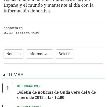
La rosa de los vientos
Caso
Extremadura
Virales
España y el mundo y mantente al día con la
información deportiva.
Gente viajera
Retornados
Galicia
Televisión
Como el perro y el gat
Equipo de investigaci
La Rioja
Elecciones
ondacero.es
Operación Viuda Negr
Navarra
Madrid
|
10.12.2024 15:05
País Vasco
Noticias
Informativos
Boletín
LO MÁS
INFORMATIVOS
Boletín de noticias de Onda Cero del 8 de
enero de 2019 a las 12:00