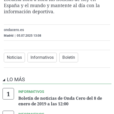
La rosa de los vientos
Caso
Extremadura
Virales
España y el mundo y mantente al día con la
información deportiva.
Gente viajera
Retornados
Galicia
Televisión
Como el perro y el gat
Equipo de investigaci
La Rioja
Elecciones
ondacero.es
Operación Viuda Negr
Navarra
Madrid
|
05.07.2025 13:08
País Vasco
Noticias
Informativos
Boletín
LO MÁS
INFORMATIVOS
Boletín de noticias de Onda Cero del 8 de
enero de 2019 a las 12:00