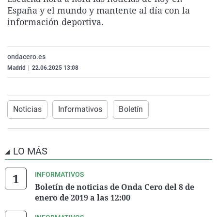
La rosa de los vientos
Caso
Extremadura
Virales
España y el mundo y mantente al día con la
información deportiva.
Gente viajera
Retornados
Galicia
Televisión
Como el perro y el gat
Equipo de investigaci
La Rioja
Elecciones
ondacero.es
Operación Viuda Negr
Navarra
Madrid
|
22.06.2025 13:08
País Vasco
Noticias
Informativos
Boletín
LO MÁS
INFORMATIVOS
Boletín de noticias de Onda Cero del 8 de
enero de 2019 a las 12:00