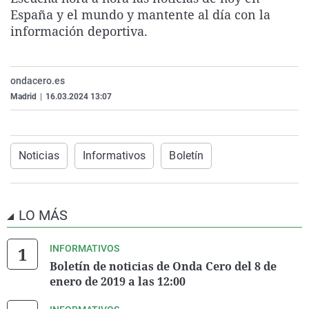
La rosa de los vientos
Caso
Extremadura
Virales
España y el mundo y mantente al día con la
información deportiva.
Gente viajera
Retornados
Galicia
Televisión
Como el perro y el gat
Equipo de investigaci
La Rioja
Elecciones
ondacero.es
Operación Viuda Negr
Navarra
Madrid
|
16.03.2024 13:07
País Vasco
Noticias
Informativos
Boletín
LO MÁS
INFORMATIVOS
Boletín de noticias de Onda Cero del 8 de
enero de 2019 a las 12:00