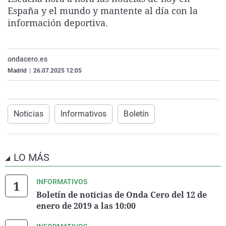
La rosa de los vientos
Caso
Extremadura
Virales
España y el mundo y mantente al día con la
información deportiva.
Gente viajera
Retornados
Galicia
Televisión
Como el perro y el gat
Equipo de investigaci
La Rioja
Elecciones
ondacero.es
Operación Viuda Negr
Navarra
Madrid
|
26.07.2025 12:05
País Vasco
Noticias
Informativos
Boletín
LO MÁS
INFORMATIVOS
Boletín de noticias de Onda Cero del 12 de
enero de 2019 a las 10:00