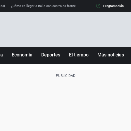
essi
¿Cómo es llegar a Italia con controles fronterizos?
Qué hacer si el eclipse me 
Programación
ña
Economía
Deportes
El tiempo
Más noticias
Fútbol
Sociedad
Baloncesto
Mundo
Tenis
Salud
Motor
Cultura
Ciencia y Tecnología
adrid
Gastronomía
nciana
Medio ambiente