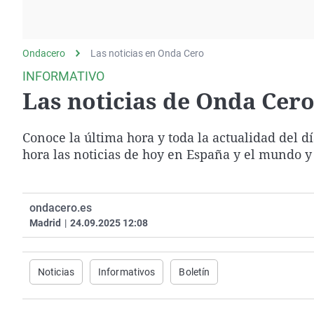
La rosa de los vientos
Caso
Extremadura
Gente viajera
Retornados
Galicia
Ondacero
Las noticias en Onda Cero
Como el perro y el
Equipo de investigación
La Rioja
gato
INFORMATIVO
Operación Viuda
Navarra
Las noticias de Onda Cero 
Negra
País Vasco
Conoce la última hora y toda la actualidad del d
hora las noticias de hoy en España y el mundo y
ondacero.es
Madrid
|
24.09.2025 12:08
Noticias
Informativos
Boletín