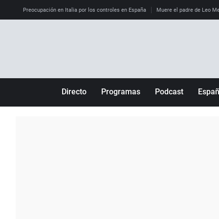
Preocupación en Italia por los controles en España
Muere el padre de Leo M
Directo
Programas
Podcast
Espa
Más de uno
Los Perseguidos
Andalucía
Por fin
Malas decisiones
Aragón
Julia en la onda
Expedientes del más allá
Baleares
La brújula
El viaje del Guernica
Cantabria
Radioestadio
Invisibles
Cataluña
Radioestadio noche
Prohibido morirse
Comunidad de M
El colegio invisible
Esto no ha pasado
Comunitat Vale