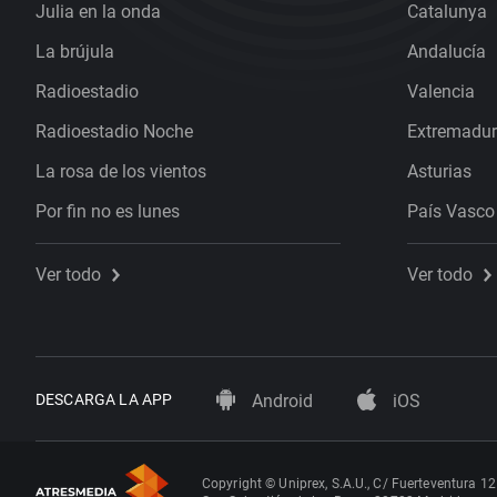
Julia en la onda
Catalunya
La brújula
Andalucía
Radioestadio
Valencia
Radioestadio Noche
Extremadu
La rosa de los vientos
Asturias
Por fin no es lunes
País Vasco
Ver todo
Ver todo
DESCARGA LA APP
Android
iOS
Copyright © Uniprex, S.A.U., C/ Fuerteventura 12