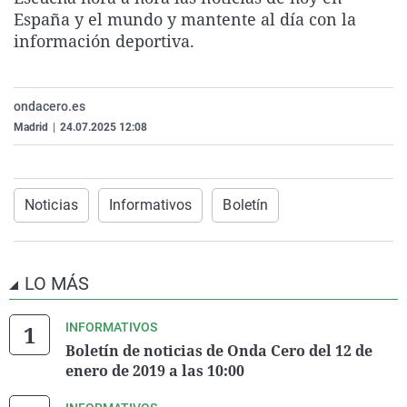
La rosa de los vientos
Caso
Extremadura
Virales
España y el mundo y mantente al día con la
información deportiva.
Gente viajera
Retornados
Galicia
Televisión
Como el perro y el gat
Equipo de investigaci
La Rioja
Elecciones
ondacero.es
Operación Viuda Negr
Navarra
Madrid
|
24.07.2025 12:08
País Vasco
Noticias
Informativos
Boletín
LO MÁS
INFORMATIVOS
Boletín de noticias de Onda Cero del 12 de
enero de 2019 a las 10:00