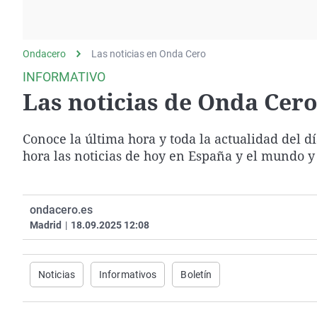
La rosa de los vientos
Caso
Extremadura
Gente viajera
Retornados
Galicia
Ondacero
Las noticias en Onda Cero
Como el perro y el
Equipo de investigación
La Rioja
gato
INFORMATIVO
Operación Viuda
Navarra
Las noticias de Onda Cero 
Negra
País Vasco
Conoce la última hora y toda la actualidad del d
hora las noticias de hoy en España y el mundo y
ondacero.es
Madrid
|
18.09.2025 12:08
Noticias
Informativos
Boletín