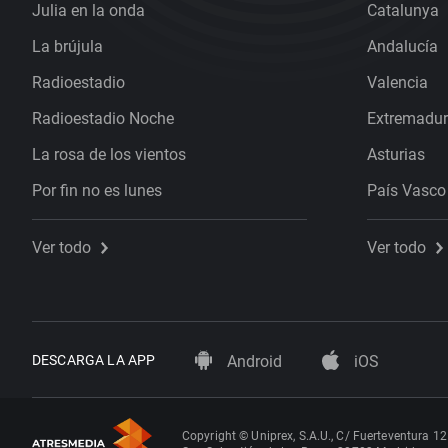
Julia en la onda
Catalunya
La brújula
Andalucía
Radioestadio
Valencia
Radioestadio Noche
Extremadu
La rosa de los vientos
Asturias
Por fin no es lunes
País Vasco
Ver todo
Ver todo
DESCARGA LA APP
Android
iOS
Copyright © Uniprex, S.A.U., C/ Fuerteventura 12