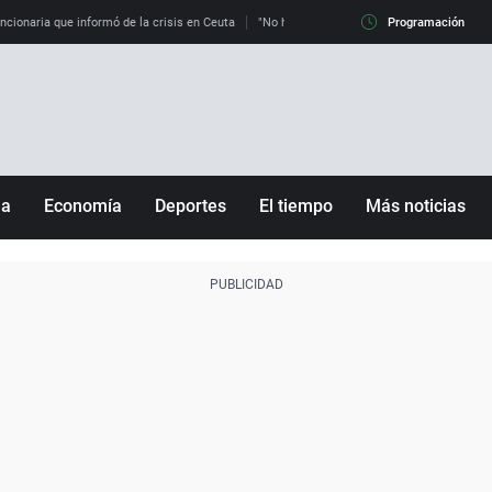
uncionaria que informó de la crisis en Ceuta
"No hay mafias, que no nos engañen": exper
Programación
ña
Economía
Deportes
El tiempo
Más noticias
Fútbol
Sociedad
Baloncesto
Mundo
Tenis
Salud
Motor
Cultura
Ciencia y Tecnología
adrid
Gastronomía
nciana
Medio ambiente