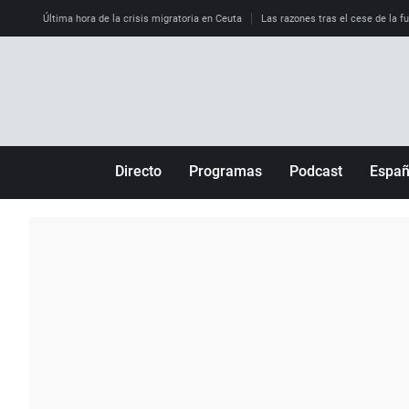
Última hora de la crisis migratoria en Ceuta
Las razones tras el cese de la f
Directo
Programas
Podcast
Espa
Más de uno
Los Perseguidos
Andalucía
Por fin
Malas decisiones
Aragón
Julia en la onda
Expedientes del más allá
Baleares
La brújula
El viaje del Guernica
Cantabria
Radioestadio
Invisibles
Cataluña
Radioestadio noche
Prohibido morirse
Comunidad de M
El colegio invisible
Esto no ha pasado
Comunitat Vale