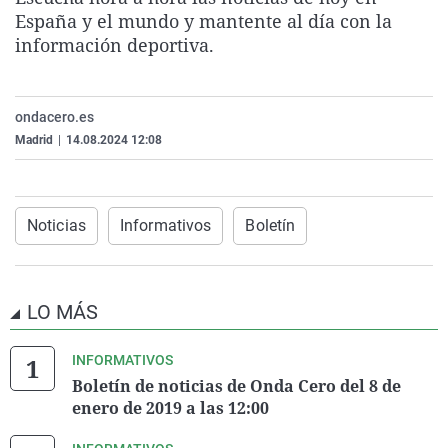
La rosa de los vientos
Caso
Extremadura
Virales
España y el mundo y mantente al día con la
información deportiva.
Gente viajera
Retornados
Galicia
Televisión
Como el perro y el gat
Equipo de investigaci
La Rioja
Elecciones
ondacero.es
Operación Viuda Negr
Navarra
Madrid
|
14.08.2024 12:08
País Vasco
Noticias
Informativos
Boletín
LO MÁS
INFORMATIVOS
Boletín de noticias de Onda Cero del 8 de
enero de 2019 a las 12:00