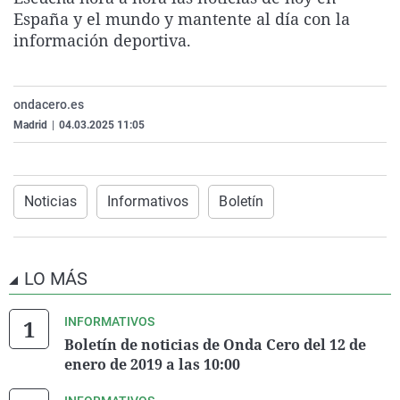
La rosa de los vientos
Caso
Extremadura
Virales
España y el mundo y mantente al día con la
información deportiva.
Gente viajera
Retornados
Galicia
Televisión
Como el perro y el gat
Equipo de investigaci
La Rioja
Elecciones
ondacero.es
Operación Viuda Negr
Navarra
Madrid
|
04.03.2025 11:05
País Vasco
Noticias
Informativos
Boletín
LO MÁS
INFORMATIVOS
Boletín de noticias de Onda Cero del 12 de
enero de 2019 a las 10:00