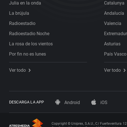
Julia en la onda
Catalunya
La brújula
Andalucía
Radioestadio
Valencia
Radioestadio Noche
Extremadu
La rosa de los vientos
Asturias
Por fin no es lunes
País Vasco
Ver todo
Ver todo
DESCARGA LA APP
Android
iOS
Copyright © Uniprex, S.A.U., C/ Fuerteventura 12