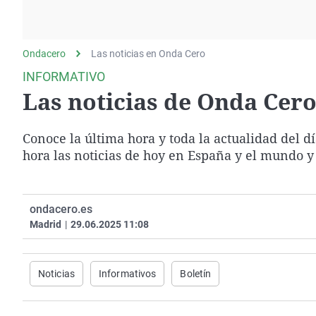
La rosa de los vientos
Caso
Extremadura
Gente viajera
Retornados
Galicia
Ondacero
Las noticias en Onda Cero
Como el perro y el
Equipo de investigación
La Rioja
gato
INFORMATIVO
Operación Viuda
Navarra
Las noticias de Onda Cero 
Negra
País Vasco
Conoce la última hora y toda la actualidad del d
hora las noticias de hoy en España y el mundo y
ondacero.es
Madrid
|
29.06.2025 11:08
Noticias
Informativos
Boletín