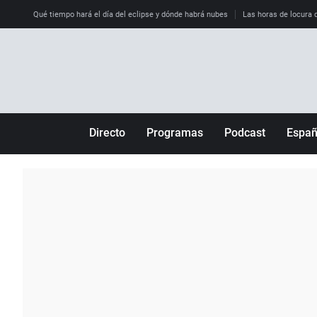
Qué tiempo hará el día del eclipse y dónde habrá nubes
Las horas de locura qu
Directo
Programas
Podcast
Espa
Más de uno
Los Perseguidos
Andalucía
Por fin
Malas decisiones
Aragón
Julia en la onda
Expedientes del más allá
Baleares
La brújula
El viaje del Guernica
Cantabria
Radioestadio
Invisibles
Cataluña
Radioestadio noche
Prohibido morirse
Comunidad de M
El colegio invisible
Esto no ha pasado
Comunitat Vale