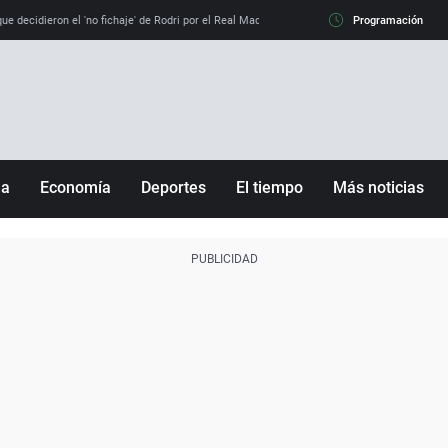
e decidieron el 'no fichaje' de Rodri por el Real Madrid y su 'sí' al Barça
Programación
La llamada de
ña
Economía
Deportes
El tiempo
Más noticias
Fútbol
Sociedad
Baloncesto
Mundo
Tenis
Salud
Motor
Cultura
Ciencia y Tecnología
adrid
Gastronomía
nciana
Medio ambiente