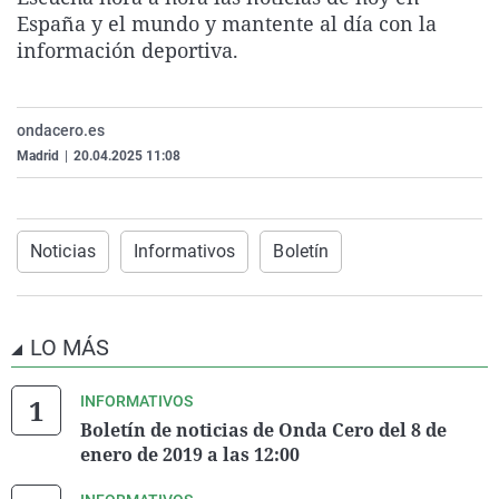
La rosa de los vientos
Caso
Extremadura
Virales
España y el mundo y mantente al día con la
información deportiva.
Gente viajera
Retornados
Galicia
Televisión
Como el perro y el gat
Equipo de investigaci
La Rioja
Elecciones
ondacero.es
Operación Viuda Negr
Navarra
Madrid
|
20.04.2025 11:08
País Vasco
Noticias
Informativos
Boletín
LO MÁS
INFORMATIVOS
Boletín de noticias de Onda Cero del 8 de
enero de 2019 a las 12:00