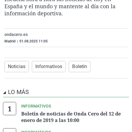
La rosa de los vientos
Caso
Extremadura
Virales
España y el mundo y mantente al día con la
información deportiva.
Gente viajera
Retornados
Galicia
Televisión
Como el perro y el gat
Equipo de investigaci
La Rioja
Elecciones
ondacero.es
Operación Viuda Negr
Navarra
Madrid
|
01.08.2025 11:05
País Vasco
Noticias
Informativos
Boletín
LO MÁS
INFORMATIVOS
Boletín de noticias de Onda Cero del 12 de
enero de 2019 a las 10:00