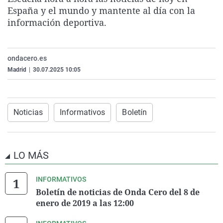
La rosa de los vientos
Caso
Extremadura
Virales
España y el mundo y mantente al día con la
información deportiva.
Gente viajera
Retornados
Galicia
Televisión
Como el perro y el gat
Equipo de investigaci
La Rioja
Elecciones
ondacero.es
Operación Viuda Negr
Navarra
Madrid
|
30.07.2025 10:05
País Vasco
Noticias
Informativos
Boletín
LO MÁS
INFORMATIVOS
Boletín de noticias de Onda Cero del 8 de
enero de 2019 a las 12:00