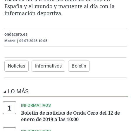
La rosa de los vientos
Caso
Extremadura
Virales
España y el mundo y mantente al día con la
información deportiva.
Gente viajera
Retornados
Galicia
Televisión
Como el perro y el gat
Equipo de investigaci
La Rioja
Elecciones
ondacero.es
Operación Viuda Negr
Navarra
Madrid
|
02.07.2025 10:05
País Vasco
Noticias
Informativos
Boletín
LO MÁS
INFORMATIVOS
Boletín de noticias de Onda Cero del 12 de
enero de 2019 a las 10:00