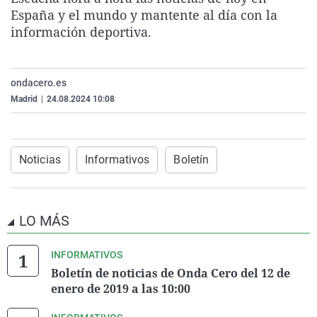
La rosa de los vientos
Caso
Extremadura
Virales
España y el mundo y mantente al día con la
información deportiva.
Gente viajera
Retornados
Galicia
Televisión
Como el perro y el gat
Equipo de investigaci
La Rioja
Elecciones
ondacero.es
Operación Viuda Negr
Navarra
Madrid
|
24.08.2024 10:08
País Vasco
Noticias
Informativos
Boletín
LO MÁS
INFORMATIVOS
Boletín de noticias de Onda Cero del 12 de
enero de 2019 a las 10:00