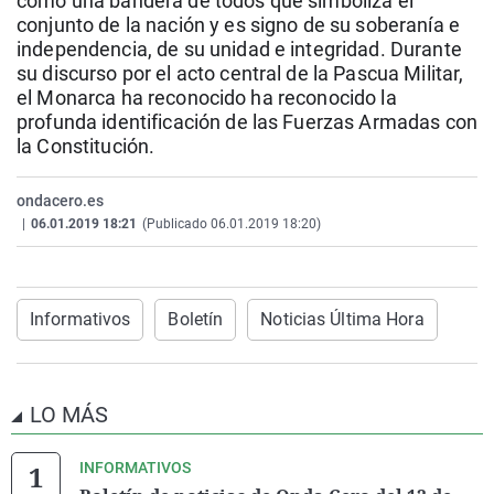
como una bandera de todos que simboliza el
La rosa de los vientos
Caso
Extremadura
Virales
conjunto de la nación y es signo de su soberanía e
independencia, de su unidad e integridad. Durante
Gente viajera
Retornados
Galicia
Televisión
su discurso por el acto central de la Pascua Militar,
Como el perro y el gat
Equipo de investigaci
La Rioja
Elecciones
el Monarca ha reconocido ha reconocido la
profunda identificación de las Fuerzas Armadas con
Operación Viuda Negr
Navarra
la Constitución.
País Vasco
ondacero.es
|
06.01.2019 18:21
(Publicado 06.01.2019 18:20)
Informativos
Boletín
Noticias Última Hora
LO MÁS
INFORMATIVOS