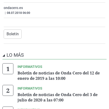
La rosa de los vientos
Caso
Extremadura
Virales
ondacero.es
Gente viajera
Retornados
Galicia
Televisión
|
08.07.2018 06:00
Como el perro y el gat
Equipo de investigaci
La Rioja
Elecciones
Operación Viuda Negr
Navarra
Boletín
País Vasco
LO MÁS
INFORMATIVOS
Boletín de noticias de Onda Cero del 12 de
enero de 2019 a las 10:00
INFORMATIVOS
Boletín de noticias de Onda Cero del 3 de
julio de 2020 a las 07:00