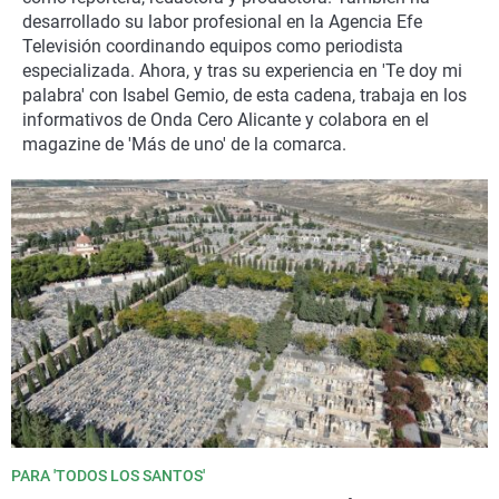
La rosa de los vientos
Caso
Extremadura
Virales
desarrollado su labor profesional en la Agencia Efe
Televisión coordinando equipos como periodista
Gente viajera
Retornados
Galicia
Televisión
especializada. Ahora, y tras su experiencia en 'Te doy mi
palabra' con Isabel Gemio, de esta cadena, trabaja en los
Como el perro y el gat
Equipo de investigaci
La Rioja
Elecciones
informativos de Onda Cero Alicante y colabora en el
Operación Viuda Negr
Navarra
magazine de 'Más de uno' de la comarca.
País Vasco
PARA 'TODOS LOS SANTOS'