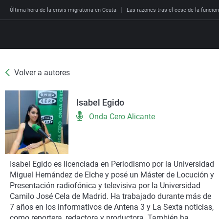
Última hora de la crisis migratoria en Ceuta
Las razones tras el cese de la funcion
Volver a autores
Directo
Programas
Isabel Egido
Podcast
Más de uno
Los Perseguidos
Andalucía
Fútbol
Sociedad
Onda Cero Alicante
España
Por fin
Malas decisiones
Aragón
Baloncesto
Mundo
Economía
Julia en la onda
Expedientes del más a
Baleares
Tenis
Salud
Deportes
La brújula
El viaje del Guernica
Cantabria
Motor
Cultura
Isabel Egido es licenciada en Periodismo por la Universidad
El tiempo
Miguel Hernández de Elche y posé un Máster de Locución y
Radioestadio
Invisibles
Cataluña
Ciencia y Tecnología
Más noticias
Presentación radiofónica y televisiva por la Universidad
Radioestadio noche
Prohibido morirse
Comunidad de Madrid
Gastronomía
Camilo José Cela de Madrid. Ha trabajado durante más de
7 años en los informativos de Antena 3 y La Sexta noticias,
El colegio invisible
Esto no ha pasado
Comunitat Valenciana
Medio ambiente
como reportera, redactora y productora. También ha