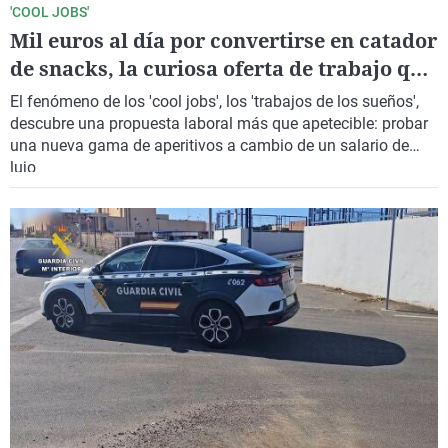
'COOL JOBS'
Mil euros al día por convertirse en catador
de snacks, la curiosa oferta de trabajo que
es un 'gustazo'
El fenómeno de los '
cool jobs
', los '
trabajos de los sueños
',
descubre una propuesta laboral más que apetecible: probar
una nueva gama de aperitivos a cambio de
un salario de
lujo