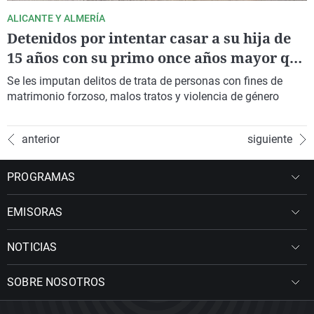
ALICANTE Y ALMERÍA
Detenidos por intentar casar a su hija de
15 años con su primo once años mayor que
ella
Se les imputan delitos de trata de personas con fines de
matrimonio forzoso, malos tratos y violencia de género
anterior
siguiente
PROGRAMAS
EMISORAS
NOTICIAS
SOBRE NOSOTROS