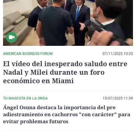
La rosa de los vientos
Caso
Extremadura
Virales
Gente viajera
Retornados
Galicia
Televisión
Como el perro y el gat
Equipo de investigaci
La Rioja
Elecciones
Operación Viuda Negr
Navarra
País Vasco
AMERICAN BUSINESS FORUM
07/11/2025 10:33
El vídeo del inesperado saludo entre
Nadal y Milei durante un foro
económico en Miami
TU MASCOTA EN LA ONDA
15/07/2025 11:39
Ángel Osuna destaca la importancia del pre
adiestramiento en cachorros "con carácter" para
evitar problemas futuros