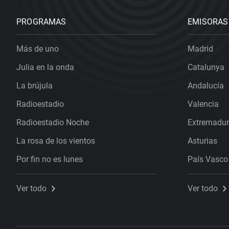
PROGRAMAS
EMISORAS
Más de uno
Madrid
Julia en la onda
Catalunya
La brújula
Andalucía
Radioestadio
Valencia
Radioestadio Noche
Extremadu
La rosa de los vientos
Asturias
Por fin no es lunes
País Vasco
Ver todo
Ver todo