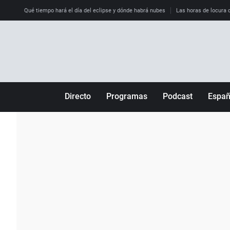
Qué tiempo hará el día del eclipse y dónde habrá nubes
Las horas de locura qu
Directo
Programas
Podcast
Espa
Más de uno
Los Perseguidos
Andalucía
Por fin
Malas decisiones
Aragón
Julia en la onda
Expedientes del más allá
Baleares
La brújula
El viaje del Guernica
Cantabria
Radioestadio
Invisibles
Cataluña
Radioestadio noche
Prohibido morirse
Comunidad de M
El colegio invisible
Esto no ha pasado
Comunitat Vale