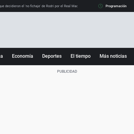
e decidieron el 'no fichaje' de Rodri por el Real Madrid y su 'sí' al Barça
Programación
La llamada de
ña
Economía
Deportes
El tiempo
Más noticias
Fútbol
Sociedad
Baloncesto
Mundo
Tenis
Salud
Motor
Cultura
Ciencia y Tecnología
adrid
Gastronomía
nciana
Medio ambiente