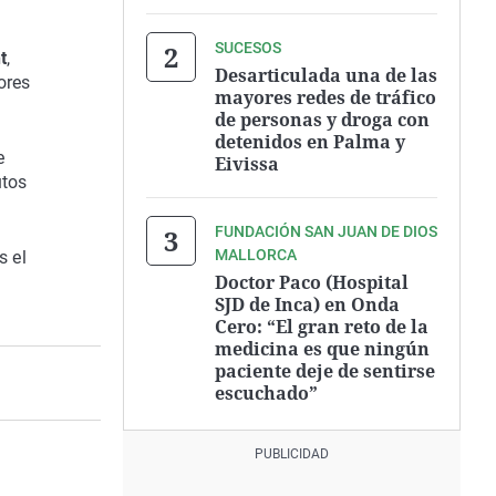
SUCESOS
t
,
Desarticulada una de las
ores
mayores redes de tráfico
de personas y droga con
detenidos en Palma y
e
Eivissa
utos
FUNDACIÓN SAN JUAN DE DIOS
MALLORCA
s el
Doctor Paco (Hospital
SJD de Inca) en Onda
Cero: “El gran reto de la
medicina es que ningún
paciente deje de sentirse
escuchado”