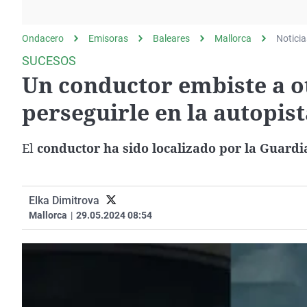
La rosa de los vientos
Caso
Extremadura
Gente viajera
Retornados
Galicia
Ondacero
Emisoras
Baleares
Mallorca
Noticia
Como el perro y el
Equipo de investigación
La Rioja
SUCESOS
gato
Un conductor embiste a o
Operación Viuda
Navarra
Negra
País Vasco
perseguirle en la autopist
El
conductor ha sido localizado por la Guardi
Elka Dimitrova
Mallorca
|
29.05.2024 08:54