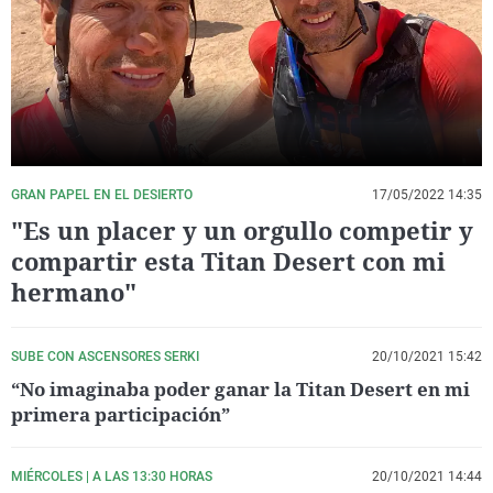
La rosa de los vientos
Caso
Extremadura
Virales
Gente viajera
Retornados
Galicia
Televisión
Como el perro y el gat
Equipo de investigaci
La Rioja
Elecciones
Operación Viuda Negr
Navarra
País Vasco
GRAN PAPEL EN EL DESIERTO
17/05/2022 14:35
"Es un placer y un orgullo competir y
compartir esta Titan Desert con mi
hermano"
SUBE CON ASCENSORES SERKI
20/10/2021 15:42
“No imaginaba poder ganar la Titan Desert en mi
primera participación”
MIÉRCOLES | A LAS 13:30 HORAS
20/10/2021 14:44