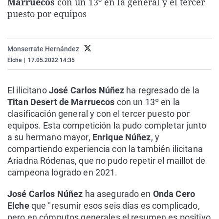
Marruecos
con un 13º en la general y el tercer
La rosa de los vientos
Caso
Extremadura
Virales
puesto por equipos
Gente viajera
Retornados
Galicia
Televisión
Como el perro y el gat
Equipo de investigaci
La Rioja
Elecciones
Monserrate Hernández
Operación Viuda Negr
Navarra
Elche
|
17.05.2022 14:35
País Vasco
El ilicitano
José Carlos Núñez
ha regresado de la
Titan Desert de
Marruecos
con un 13º en la
clasificación general y con el tercer puesto por
equipos. Esta competición la pudo completar junto
a su hermano mayor,
Enrique Núñez
, y
compartiendo experiencia con la también ilicitana
Ariadna Ródenas, que no pudo repetir el maillot de
campeona logrado en 2021.
José Carlos Núñez
ha asegurado en
Onda Cero
Elche
que "resumir esos seis días es complicado,
pero en cómputos generales el resumen es positivo