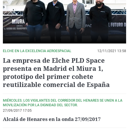
La rosa de los vientos
Caso
Extremadura
Virales
Gente viajera
Retornados
Galicia
Televisión
Como el perro y el gat
Equipo de investigaci
La Rioja
Elecciones
Operación Viuda Negr
Navarra
País Vasco
ELCHE EN LA EXCELENCIA AEROESPACIAL
12/11/2021 13:58
La empresa de Elche PLD Space
presenta en Madrid el Miura 1,
prototipo del primer cohete
reutilizable comercial de España
MIÉRCOLES. LOS VIGILANTES DEL CORREDOR DEL HENARES SE UNEN A LA
MOVILIZACIÓN POR LA DIGNIDAD DEL SECTOR.
27/09/2017 17:05
Alcalá de Henares en la onda 27/09/2017