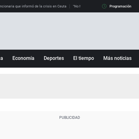
uncionaria que informó de la crisis en Ceuta
"No hay mafias, que no nos engañen": exper
Programación
ña
Economía
Deportes
El tiempo
Más noticias
Fútbol
Sociedad
Baloncesto
Mundo
Tenis
Salud
Motor
Cultura
Ciencia y Tecnología
adrid
Gastronomía
nciana
Medio ambiente