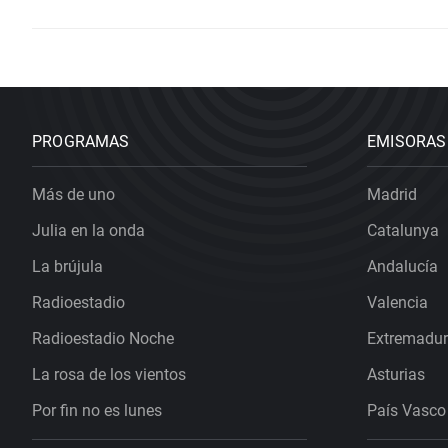
PROGRAMAS
EMISORAS
Más de uno
Madrid
Julia en la onda
Catalunya
La brújula
Andalucía
Radioestadio
Valencia
Radioestadio Noche
Extremadu
La rosa de los vientos
Asturias
Por fin no es lunes
País Vasco