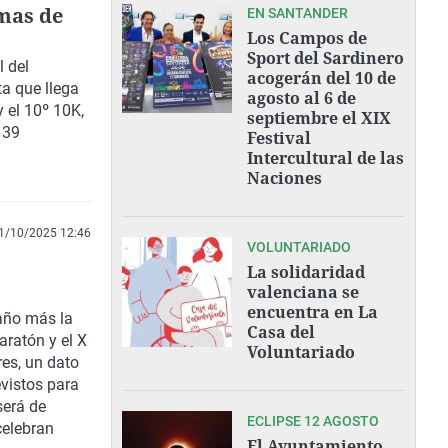
 mas de
EN SANTANDER
Los Campos de
Sport del Sardinero
l del
acogerán del 10 de
ta que llega
agosto al 6 de
 el 10º 10K,
septiembre el XIX
 39
Festival
Intercultural de las
Naciones
1/10/2025 12:46
VOLUNTARIADO
La solidaridad
valenciana se
encuentra en La
año más la
Casa del
aratón y el X
Voluntariado
res, un dato
evistos para
será de
ECLIPSE 12 AGOSTO
celebran
El Ayuntamiento