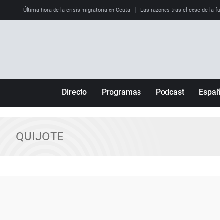
Última hora de la crisis migratoria en Ceuta
Las razones tras el cese de la f
Directo
Programas
Podcast
Espa
Más de uno
Los Perseguidos
Andalucía
Por fin
Malas decisiones
Aragón
QUIJOTE
Julia en la onda
Expedientes del más allá
Baleares
La brújula
El viaje del Guernica
Cantabria
Radioestadio
Invisibles
Cataluña
Radioestadio noche
Prohibido morirse
Comunidad de M
El colegio invisible
Esto no ha pasado
Comunitat Vale