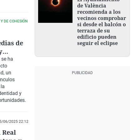
de València
recomienda a los
vecinos comprobar
 Y DE COHESIÓN
si desde el balcón o
terraza de su
edificio pueden
edias de
seguir el eclipse
y
rvantina
 se ha
acto
ad, un
ínculos
 la
identidad y
ortunidades.
5/06/2025 22:12
 Real