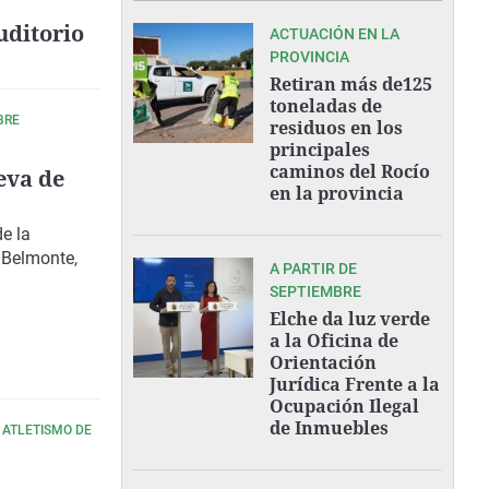
uditorio
ACTUACIÓN EN LA
PROVINCIA
Retiran más de125
toneladas de
BRE
residuos en los
principales
caminos del Rocío
eva de
en la provincia
e la
 Belmonte,
A PARTIR DE
SEPTIEMBRE
Elche da luz verde
a la Oficina de
Orientación
Jurídica Frente a la
Ocupación Ilegal
de Inmuebles
 ATLETISMO DE