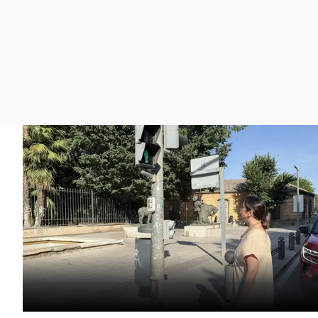
La rosa de los vientos
Caso
Extremadura
Gente viajera
Retornados
Galicia
Como el perro y el
Equipo de investigación
La Rioja
gato
Operación Viuda
Navarra
Negra
País Vasco