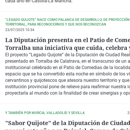
cada año en Castilla-La Mancha.
“LEGADO QUIJOTE” NACE COMO PALANCA DE DESARROLLO, DE PROYECCIÓN
TERRITORIAL, PARA RECONOCERNOS Y QUE NOS RECONOZCAN
23/07/2025 10:34
La Diputación presenta en el Patio de Com
Torralba una iniciativa que cuida, celebra 
potencia nuestra herencia quijotesca y ce
El proyecto “Legado Quijote” de la Diputación de Ciudad Real
presentado en Torralba de Calatrava, en el transcurso de un 
institucional celebrado en el Patio de Comedias de la localid
espacio que se ha convertido esta noche en símbolo de los v
cervantinos y quijotescos que atesora nuestro territorio y que
institución provincial pone de relieve para reafirmar nuestra 
proyectarla al mundo con la finalidad de crear sinergias y op
Y TAMBIÉN POR MURCIA, VALLADOLID Y SEVILLA
2
"Sabor Quijote" de la Diputación de Ciudad